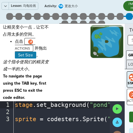
I'
Lesson:
乌龟绘画
14
Activity:
更改大小
H
让精灵变小一点，让它不
T
占用太多的空间。
点击
并拖出
Set Size
。
G
这个指令使我们的精灵变
LO
成一半的大小。
GR
To navigate the page
using the TAB key, first
press ESC to exit the
code editor.
1
stage
.
set_background(
"pond"
)
¬
Run
ST
2
¬
Code
3
sprite
·
=
·
codesters
.
Sprite(
"turtle
Submit
Work
Next