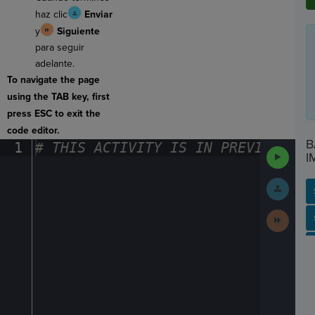
haz clic
Enviar
y
Siguiente
para seguir
adelante.
To navigate the page
using the TAB key, first
press ESC to exit the
code editor.
B
1
#
·
THIS
·
ACTIVITY
·
IS
·
IN
·
PREVIEW
·
ONL
Run
I
Code
Submit
Work
Next
SP
SH
AC
PH
EV
Activit