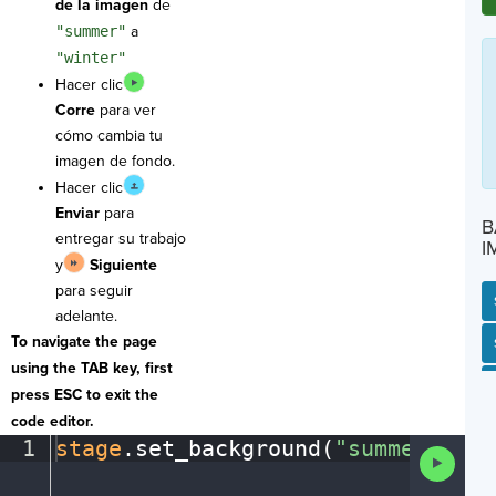
de la imagen
de
"summer"
a
"winter"
Hacer clic
Corre
para ver
cómo cambia tu
imagen de fondo.
Hacer clic
Enviar
para
B
entregar su trabajo
I
y
Siguiente
para seguir
adelante.
To navigate the page
SP
SH
AC
PH
EV
using the TAB key, first
press ESC to exit the
code editor.
1
stage
.
set_background(
"summer"
)
¶
Run
Code