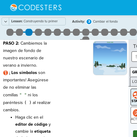
Lesson:
Construyendo tu primer
3
Activity:
Cambiar el fondo
programa
PASO 2:
Cambiemos la
T
imagen de fondo de
nuestro escenario de
verano a invierno.
G
¡
Los símbolos
son
importantes! Asegúrese
LO
de no eliminar las
GR
comillas
" "
ni los
paréntesis
( )
al realizar
cambios.
Haga clic en el
editor de código
y
ST
cambie la
etiqueta