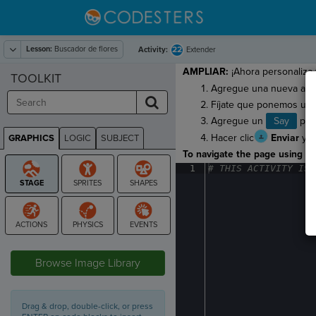
Lesson:
Buscador de flores
22
Activity:
Extender
AMPLIAR:
¡Ahora personaliza
TOOLKIT
Agregue una nueva acció
Fíjate que ponemos una 
Agregue un
Say
para
Hacer clic
Enviar
y
GRAPHICS
LOGIC
SUBJECT
GRAPHICS
To navigate the page using the
1
#
·
THIS
·
ACTIVITY
·
IS
·
STAGE
Browse Image Library
Drag & drop, double-click, or press