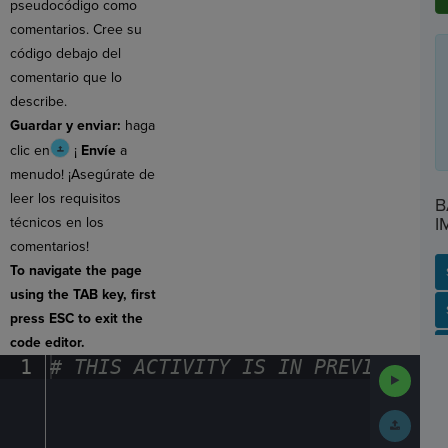
pseudocódigo como
comentarios. Cree su
código debajo del
comentario que lo
describe.
Guardar y enviar:
haga
clic en
¡
Envíe
a
menudo! ¡Asegúrate de
leer los requisitos
B
I
técnicos en los
comentarios!
To navigate the page
using the TAB key, first
SP
SH
AC
PH
EV
press ESC to exit the
code editor.
1
#
·
THIS
·
ACTIVITY
·
IS
·
IN
·
PREVIEW
·
ONL
Run
Code
Submit
Work