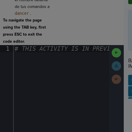
de tus comandos a
dancer
.
To navigate the page
using the TAB key, first
press ESC to exit the
code editor.
1
#
·
THIS
·
ACTIVITY
·
IS
·
IN
·
PREVIEW
·
ONL
Run
Code
B
Submit
I
Work
Next
Activit
SP
SH
AC
PH
EV