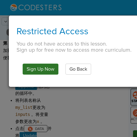
Lesson:
数学、循环、数轴
17
Activity:
追加和更新
Restricted Access
You do not have access to this lesson.
第 5 步：
我们可以将点添
T
Sign up for free now to access more curriculum.
加到我们的空列表中，以
便我们可以显示它们。
选择逻辑选项卡，
Sign Up Now
Go Back
然后单击
G
.将
LO
Append
拖到您
GR
的循环中。
将列表名称从
my_list
更改为
inputs
。将变量
参数更改为
x
。
ST
点击
并
将
Update