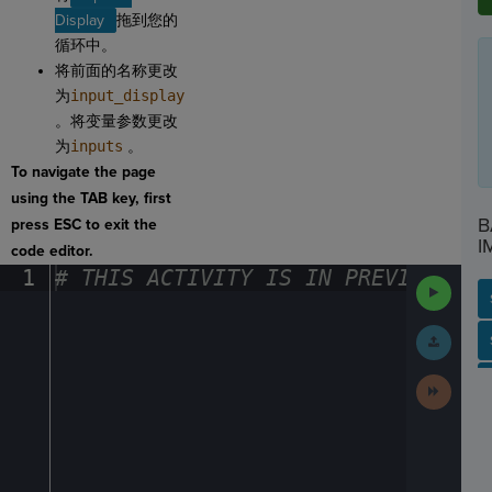
Display
拖到您的
循环中。
将前面的名称更改
为
input_display
。将变量参数更改
为
inputs
。
To navigate the page
using the TAB key, first
B
press ESC to exit the
I
code editor.
1
#
·
THIS
·
ACTIVITY
·
IS
·
IN
·
PREVIEW
·
ONL
Run
Code
Submit
SP
SH
AC
PH
EV
Work
Next
Activit