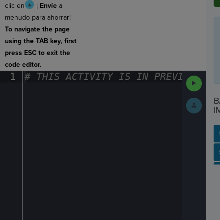
clic en
¡
Envíe
a
menudo para ahorrar!
To navigate the page
using the TAB key, first
press ESC to exit the
code editor.
1
#
·
THIS
·
ACTIVITY
·
IS
·
IN
·
PREVIEW
·
ONL
Run
Code
B
Submit
I
Work
SP
SH
AC
PH
EV