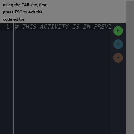
using the TAB key, first
press ESC to exit the
code editor.
1
#
·
THIS
·
ACTIVITY
·
IS
·
IN
·
PREVIEW
·
ONL
Run
Code
Submit
Work
Next
Activit