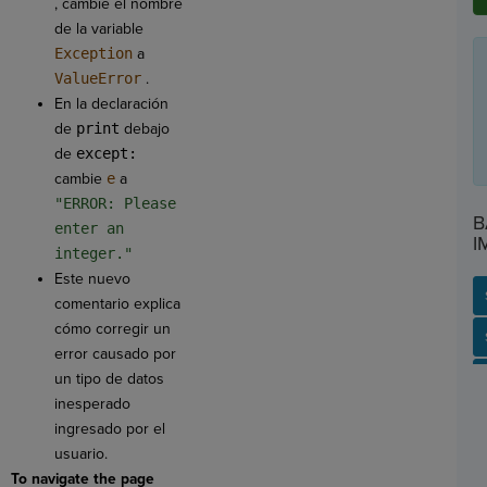
, cambie el nombre
de la variable
Exception
a
ValueError
.
En la declaración
de
print
debajo
de
except:
cambie
e
a
"ERROR: Please
B
enter an
I
integer."
Este nuevo
comentario explica
cómo corregir un
SP
SH
AC
PH
EV
error causado por
un tipo de datos
inesperado
ingresado por el
usuario.
To navigate the page