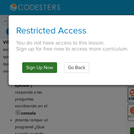
Lesson:
Noche estrellada
1
Activity:
Avance
Restricted Access
You do not have access to this lesson.
VISTA PREVIA
: ¡Hoy
T
Sign up for free now to access more curriculum.
escribirás un programa
que maneja los errores
que son culpa del
Sign Up Now
Go Back
G
usuario!
Hacer clic
LO
Ejecute
y
GR
responda a las
preguntas
escribiendo en el
consola
¡Intenta romper el
ST
programa! ¿Qué
sucede cuando