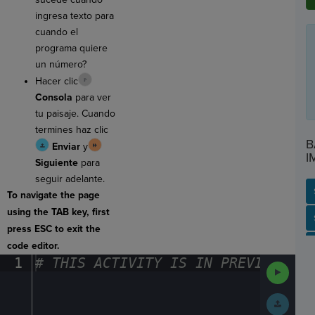
ingresa texto para
cuando el
programa quiere
un número?
Hacer clic
Consola
para ver
tu paisaje. Cuando
termines haz clic
B
Enviar
y
I
Siguiente
para
seguir adelante.
To navigate the page
using the TAB key, first
SP
SH
AC
PH
EV
press ESC to exit the
code editor.
1
#
·
THIS
·
ACTIVITY
·
IS
·
IN
·
PREVIEW
·
ONL
Run
Code
Submit
Work