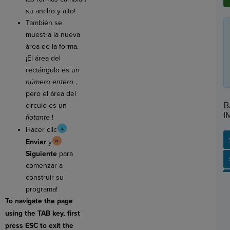
su ancho y alto!
También se
muestra la nueva
área de la forma.
¡El área del
rectángulo es un
número entero
,
pero el área del
B
círculo es un
I
flotante
!
Hacer clic
Enviar
y
Siguiente
para
SP
SH
AC
PH
EV
comenzar a
construir su
programa!
To navigate the page
using the TAB key, first
press ESC to exit the