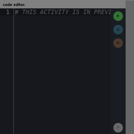
code editor.
1
#
·
THIS
·
ACTIVITY
·
IS
·
IN
·
PREVIEW
·
ONL
Run
Code
Submit
Work
Next
Activit
Show
Consol