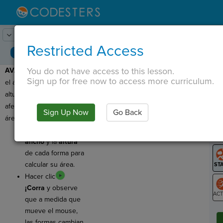
Lesson:
Formas que cambian de
1
Activity:
Avance
Restricted Access
tamaño
You do not have access to this lesson.
AVANCE:
¡Encontremos
T
Sign up for free now to access more curriculum.
el área! Los cambios en la
altura y el ancho
afectarán el cálculo del
Sign Up Now
Go Back
G
área de cada forma.
Estamos usando el
LO
ancho
y la
altura
GR
de cada forma para
calcular su área.
Hacer clic
¡Corra
y observe
que a medida que
ST
mueve el mouse,
las formas cambian