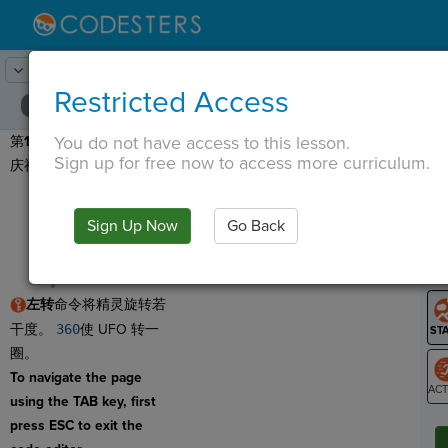
Lesson:
太空中的编码员
19
Activity:
万岁！
Restricted Access
You do not have access to this lesson.
第
14 步：
让我们用翻转来
T
Sign up for free now to access more curriculum.
庆祝我们的到来！
去
.
将
Turn Left
拖动
Sign Up Now
Go Back
到程序的底部。
G
将度数更改为
360
LO
。
GR
左转
命令将精灵旋转若
干度。
360
使 UFO 转一
圈。
To navigate the page
using the TAB key, first
ST
press ESC to exit the