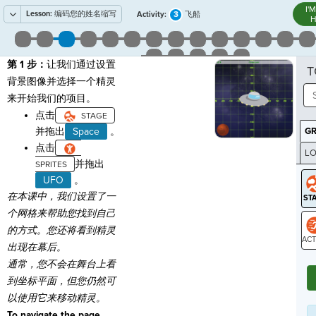
I'
Lesson:
编码您的姓名缩写
3
Activity:
飞船
H
第 1 步：
让我们通过设置
T
背景图像并选择一个精灵
来开始我们的项目。
点击
并拖出
Space
。
G
点击
LO
并拖出
GR
UFO
。
在本课中，我们设置了一
个网格来帮助您找到自己
的方式。您还将看到精灵
出现在幕后。
ST
通常，您不会在舞台上看
到坐标平面，但您仍然可
以使用它来移动精灵。
To navigate the page