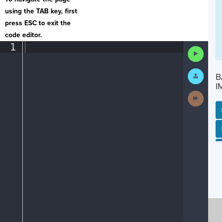
using the TAB key, first
press ESC to exit the
code editor.
1
¶
Run
Code
Submit
B
Work
I
Next
Activit
SP
SH
AC
PH
EV