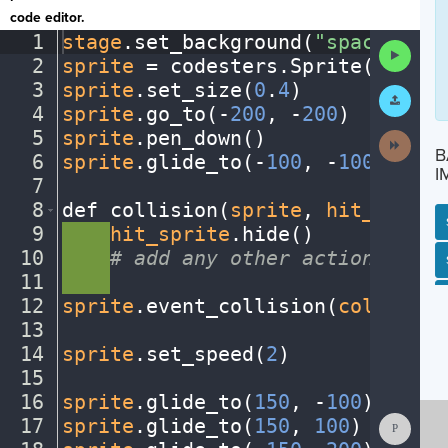
code editor.
1
stage
.
set_background(
"space"
)
¬
Run
2
sprite
·
=
·
codesters
.
Sprite(
"ufo"
)
Code
3
sprite
.
set_size(
0
.
4
)
¬
Submit
Work
4
sprite
.
go_to(
-
200
,
·
-
200
)
¬
5
sprite
.
pen_down()
¬
Next
B
Activit
6
sprite
.
glide_to(
-
100
,
·
-
100
)
¬
I
7
¬
8
def
·
collision(
sprite
,
·
hit_sprite
9
····
hit_sprite
.
hide()
¬
10
····
#
·
add
·
any
·
other
·
actions...
¬
SP
SH
AC
PH
EV
11
····
¬
12
sprite
.
event_collision(
collision
13
¬
14
sprite
.
set_speed(
2
)
¬
15
¬
16
sprite
.
glide_to(
150
,
·
-
100
)
¬
Show
17
sprite
.
glide_to(
150
,
·
100
)
¬
Consol