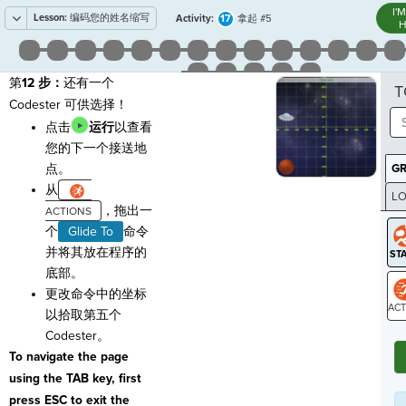
I'
Lesson:
编码您的姓名缩写
17
Activity:
拿起 #5
H
第
12 步：
还有一个
T
Codester 可供选择！
点击
运行
以查看
您的下一个接送地
点。
G
从
LO
，拖出一
GR
个
Glide To
命令
并将其放在程序的
底部。
更改命令中的坐标
以拾取第五个
ST
Codester。
To navigate the page
using the TAB key, first
press ESC to exit the