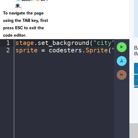
来
。
To navigate the page
using the TAB key, first
press ESC to exit the
code editor.
1
stage
.
set_background(
"city"
)
¬
Run
B
2
sprite
·
=
·
codesters
.
Sprite
(
"person
Code
I
Submit
Work
Next
Activit
SP
SH
AC
PH
EV