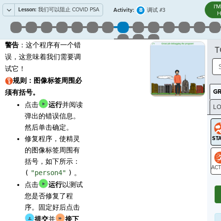
I'
Lesson:
我们可以阻止 COVID PSA
8
Activity:
调试 #3
H
警告
：这个程序有一个错
T
误，这意味着我们需要调
试它！
规则：图像标签周围必
G
须有括号。
点击
运行
并阅读
LO
弹出的错误信息。
GR
然后单击确定。
修复程序，使精灵
的图像标签周围有
括号，如下所示：
(
"person4"
)
。
ST
点击
运行
以测试
您是否修复了程
序。固定好后点击
提交
并
接下