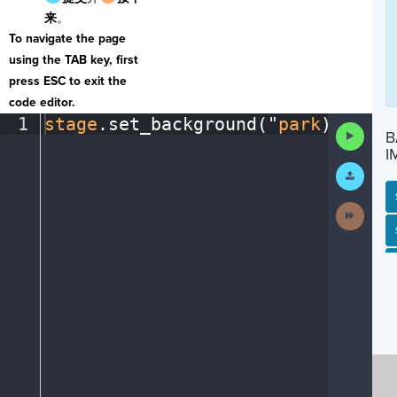
来
。
To navigate the page
using the TAB key, first
press ESC to exit the
code editor.
1
stage
.
set_background(
"
park
)
¶
Run
B
Code
I
Submit
Work
Next
Activit
SP
SH
AC
PH
EV