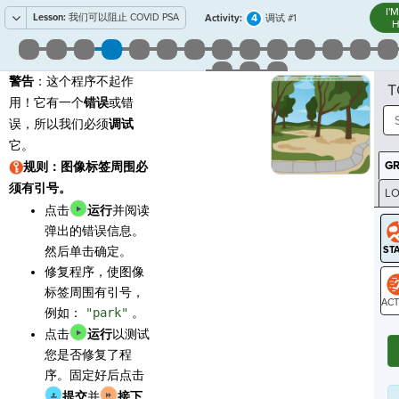
I'
Lesson:
我们可以阻止 COVID PSA
4
Activity:
调试 #1
H
警告
：这个程序不起作
T
用！它有一个
错误
或错
误，所以我们必须
调试
它。
G
规则：图像标签周围必
须有引号。
LO
点击
运行
并阅读
GR
弹出的错误信息。
然后单击确定。
修复程序，使图像
标签周围有引号，
例如：
"park"
。
ST
点击
运行
以测试
您是否修复了程
序。固定好后点击
提交
并
接下