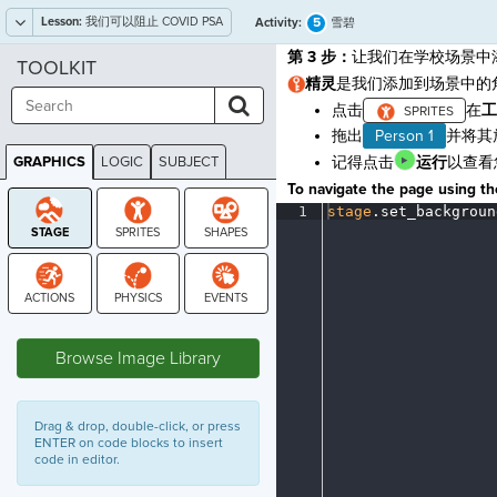
Lesson:
我们可以阻止 COVID PSA
5
Activity:
雪碧
第 3 步：
让我们在学校场景中
TOOLKIT
精灵
是我们添加到场景中的
点击
在
工
拖出
Person 1
并将其
GRAPHICS
LOGIC
SUBJECT
记得点击
运行
以查看
GRAPHICS
To navigate the page using the
1
stage
.
set_backgroun
STAGE
Browse Image Library
Drag & drop, double-click, or press
ENTER on code blocks to insert
code in editor.