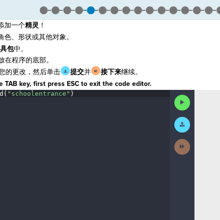
添加一个
精灵
！
角色、形状或其他对象。
具包
中。
放在程序的底部。
您的更改，然后单击
提交
并
接下来
继续。
 TAB key, first press ESC to exit the code editor.
d(
"schoolentrance"
)
¶
Run
Code
Submit
Work
Next
Activity