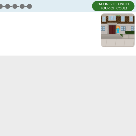
I'M FINISHED WITH
HOUR OF CODE!
,