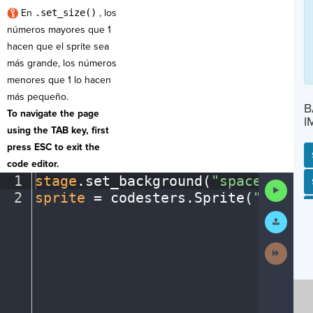
En
.set_size()
,
los
números mayores que 1
hacen que el sprite sea
más grande, los números
menores que 1 lo hacen
más pequeño.
B
To navigate the page
I
using the TAB key, first
press ESC to exit the
code editor.
1
stage
.
set_background(
"space"
)
¬
SP
SH
AC
PH
EV
Run
2
sprite
·
=
·
codesters
.
Sprite(
"ufo"
)
¶
Code
Submit
Work
Next
Activit