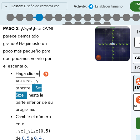
I'
Lesson:
Diseño de camiseta con
4
Activity:
Establecer tamaño
H
monograma
PASO 2:
¡Vaya! ¡Ese OVNI
T
parece demasiado
grande! Hagámoslo un
poco más pequeño para
G
que podamos volarlo por
el escenario.
LO
Haga clic en
GR
y
arrastre
Set
Size
hasta la
parte inferior de su
programa.
ST
Cambie el número
en el
.set_size(0.5)
de
0.5
a
0.4
.