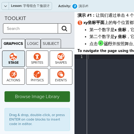
Lesson:
字母组合 T 恤设计
2
Activity:
演示#1
演示 #1：
让我们通过单击 4 
TOOLKIT
xy
坐标平面
上的每个位置都可
第一个数字是
x 坐标
，
第二个数字是
y 坐标
，
GRAPHICS
LOGIC
SUBJECT
点击
运行
并按照舞台
GRAPHICS
To navigate the page using the
1
¶
STAGE
Browse Image Library
Drag & drop, double-click, or press
ENTER on code blocks to insert
code in editor.