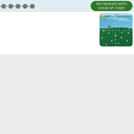
I'M FINISHED WITH
HOUR OF CODE!
,