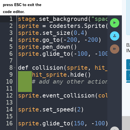
press ESC to exit the
code editor.
1
stage
.
set_background(
"space"
)
¬
Run
2
sprite
·
=
·
codesters
.
Sprite(
"ufo"
)
Code
3
sprite
.
set_size(
0
.
4
)
¬
Submit
Work
4
sprite
.
go_to(
-
200
,
·
-
200
)
¬
B
5
sprite
.
pen_down()
¬
Next
I
Activit
6
sprite
.
glide_to(
-
100
,
·
-
100
)
¬
7
¬
8
def
·
collision(
sprite
,
·
hit_sprite
9
····
hit_sprite
.
hide()
¬
SP
SH
AC
PH
EV
10
····
#
·
add
·
any
·
other
·
actions...
¬
11
····
¬
12
sprite
.
event_collision(
collision
13
¬
14
sprite
.
set_speed(
2
)
¬
15
¬
16
sprite
.
glide_to(
150
,
·
-
100
)
¶
Show