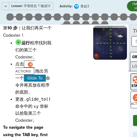
I'
Lesson:
字母组合 T 恤设计
15
Activity:
拿起3
H
第
10 步：
让我们再买一个
T
Codester！
运行
程序找到我
们的第三个
Codester。
G
点击
LO
.拖出另
GR
一个
Glide To
命
令并将其放在程序
的底部。
更改
.glide_to()
命令中的 x,y 坐标
ST
以拾取第三个
Codester。
To navigate the page
using the TAB key, first