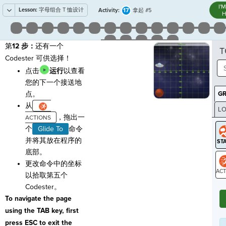
I'
Lesson:
字母组合 T 恤设计
17
Activity:
拿起 #5
H
第
12 步：
还有一个
T
Codester 可供选择！
点击
运行
以查看
您的下一个接送地
点。
G
从
LO
，拖出一
GR
个
Glide To
命令
并将其放在程序的
底部。
更改命令中的坐标
以拾取第五个
ST
Codester。
To navigate the page
using the TAB key, first
press ESC to exit the