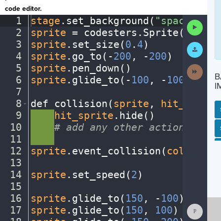
code editor.
1
stage
.
set_background(
"space"
)
¬
Run
2
sprite
·
=
·
codesters
.
Sprite(
"ufo"
)
Code
3
sprite
.
set_size(
0
.
4
)
¬
Submit
Work
4
sprite
.
go_to(
-
200
,
·
-
200
)
¬
5
sprite
.
pen_down()
¬
Next
B
Activit
6
sprite
.
glide_to(
-
100
,
·
-
100
)
¬
I
7
¬
8
def
·
collision(
sprite
,
·
hit_sprite
9
····
hit_sprite
.
hide()
¬
10
····
#
·
add
·
any
·
other
·
actions...
¬
SP
SH
AC
PH
EV
11
····
¬
12
sprite
.
event_collision(
collision
13
¬
14
sprite
.
set_speed(
2
)
¬
15
¬
16
sprite
.
glide_to(
150
,
·
-
100
)
¬
Show
17
sprite
.
glide_to(
150
,
·
100
)
¬
Consol