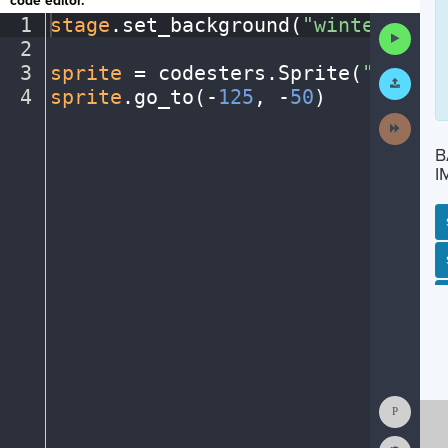
code editor.
1
stage
.
set_background(
"winter"
)
¬
Run
2
¬
Code
3
sprite
·
=
·
codesters
.
Sprite(
"person
Submit
Work
4
sprite
.
go_to(
-
125
,
·
-
50
)
¶
Next
Activit
B
I
SP
SH
AC
PH
EV
Show
Consol
Reset