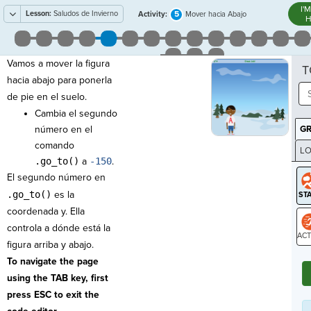
I'
Lesson:
Saludos de Invierno
5
Activity:
Mover hacia Abajo
H
Vamos a mover la figura
T
hacia abajo para ponerla
de pie en el suelo.
Cambia el segundo
número en el
G
comando
LO
.go_to()
a
-150
.
GR
El segundo número en
.go_to()
es la
coordenada y. Ella
controla a dónde está la
figura arriba y abajo.
ST
To navigate the page
using the TAB key, first
press ESC to exit the