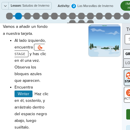
I'
Lesson:
Saludos de Invierno
2
Activity:
Las Maravillas de Invierno
H
Vamos a añadir un fondo
T
a nuestra tarjeta.
Al lado izquierdo,
encuentra
y has clic
G
en él una vez.
LO
Observa los
GR
bloques azules
que aparecen.
Encuentra
Winter
. Haz clic
en él, sostenlo, y
ST
arrástralo dentro
del espacio negro
abajo, luego
suéltalo.