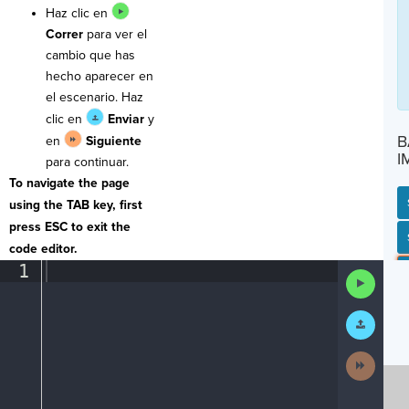
Haz clic en
Correr
para ver el
cambio que has
hecho aparecer en
el escenario. Haz
clic en
Enviar
y
B
en
Siguiente
I
para continuar.
To navigate the page
using the TAB key, first
press ESC to exit the
SP
SH
AC
PH
EV
code editor.
1
¶
Run
Code
Submit
Work
Next
Activit