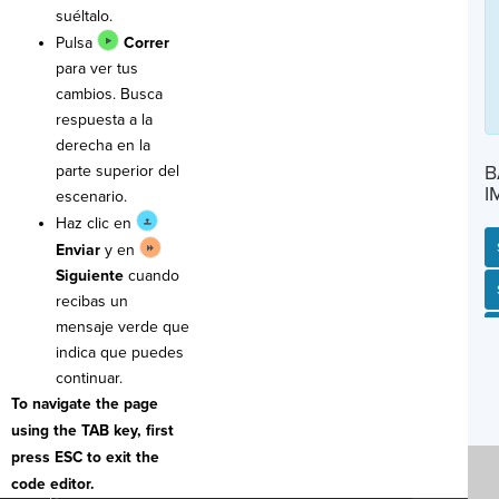
suéltalo.
Pulsa
Correr
para ver tus
cambios. Busca
respuesta a la
derecha en la
B
parte superior del
I
escenario.
Haz clic en
Enviar
y en
Siguiente
cuando
SP
SH
AC
PH
EV
recibas un
mensaje verde que
indica que puedes
continuar.
To navigate the page
using the TAB key, first
press ESC to exit the
code editor.