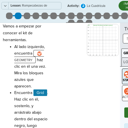
I'
Lesson:
Rompecabezas de
2
Activity:
La Cuadrícula
H
Transformación
Vamos a empezar por
T
conocer el kit de
herramientas.
Al lado izquierdo,
encuentra
G
haz
LO
clic en él una vez.
GR
Mira los bloques
azules que
aparecen.
Encuentra
Grid
.
Haz clic en él,
ST
sostenlo, y
arrástralo abajo
dentro del espacio
negro, luego