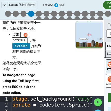
I'
Lesson:
飞行的自行车
4
Activity:
缩小
H
我们的自行车需要变小一
T
些，以适应这些区块。
点击
，将
Set Size
拖动到
G
程序底部的精灵下
LO
方。
GR
这将使精灵的大小变为原
来的一半。
To navigate the page
using the TAB key, first
press ESC to exit the
ST
code editor.
1
stage
.
set_background(
"city"
)
¬
Run
2
sprite
·
=
·
codesters
.
Sprite(
"bike"
)
Code
3
¶