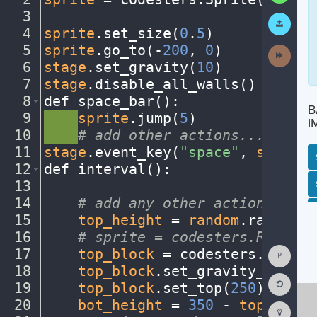
3
¬
Submit
Work
4
sprite
.
set_size(
0
.
5
)
¬
5
sprite
.
go_to(
-
200
,
·
0
)
¬
Next
Activit
6
stage
.
set_gravity(
10
)
¬
7
stage
.
disable_all_walls()
¬
8
def
·
space_bar()
:
¬
B
9
····
sprite
.
jump(
5
)
¬
I
10
····
#
·
add
·
other
·
actions...
¬
11
stage
.
event_key(
"space"
,
·
space_b
12
def
·
interval()
:
¬
13
¬
SP
SH
AC
PH
EV
14
····
#
·
add
·
any
·
other
·
actions...
¬
15
····
top_height
·
=
·
random
.
randint(
16
····
#
·
sprite
·
=
·
codesters.Rectang
Show
17
····
top_block
·
=
·
codesters
.
Rectan
Consol
18
····
top_block
.
set_gravity_off()
·
Reset
19
····
top_block
.
set_top(
250
)
¬
Code
Editor
20
····
bot_height
·
=
·
350
·
-
·
top_heigh
Codest
How