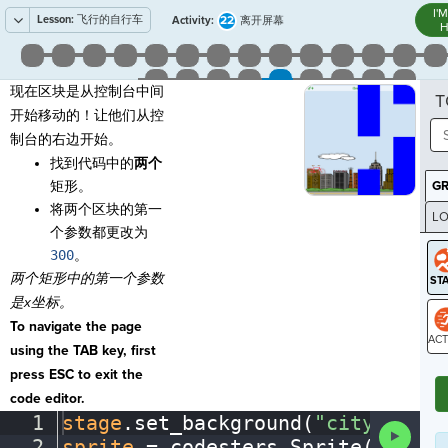
I'
Lesson:
飞行的自行车
22
Activity:
离开屏幕
H
现在区块是从控制台中间
T
开始移动的！让他们从控
制台的右边开始。
找到代码中的
两个
矩形。
G
将两个区块的第一
LO
个参数都更改为
GR
3
00
。
两个矩形中的第一个参数
是x坐标。
To navigate the page
using the TAB key, first
ST
press ESC to exit the
code editor.
1
stage
.
set_background(
"city"
)
¬
Run
2
sprite
·
=
·
codesters
.
Sprite(
"bike"
Code