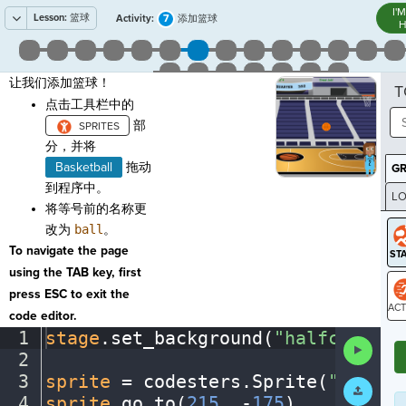
I'
Lesson:
篮球
7
Activity:
添加篮球
H
让我们添加篮球！
T
点击工具栏中的
部
分，并将
Basketball
拖动
G
到程序中。
LO
将等号前的名称更
GR
改为
ball
。
To navigate the page
using the TAB key, first
press ESC to exit the
code editor.
ST
1
stage
.
set_background(
"halfcourt"
)
Run
2
¬
Code
3
sprite
·
=
·
codesters
.
Sprite(
"player
Submit
Work
4
sprite
.
go_to(
215
,
·
-
175
)
¬