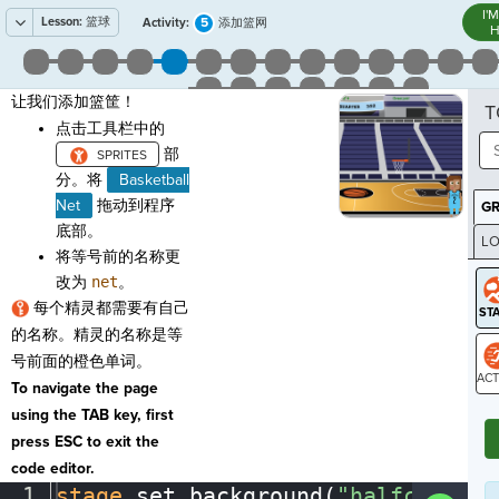
I'
Lesson:
篮球
5
Activity:
添加篮网
H
让我们添加篮筐！
T
点击工具栏中的
部
分。将
Basketball
Net
拖动到程序
G
底部。
LO
将等号前的名称更
GR
改为
net
。
每个精灵都需要有自己
的名称。精灵的名称是等
号前面的橙色单词。
To navigate the page
ST
using the TAB key, first
press ESC to exit the
code editor.
1
stage
.
set_background(
"halfcourt"
)