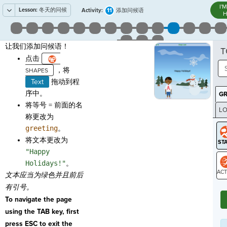
I'
Lesson:
冬天的问候
11
Activity:
添加问候语
H
让我们添加问候语！
T
点击
，将
Text
拖动到程
序中。
G
将等号 = 前面的名
LO
称更改为
GR
greeting
。
将文本更改为
"Happy
Holidays!"
。
文本应当为绿色并且前后
ST
有引号。
To navigate the page
using the TAB key, first
press ESC to exit the