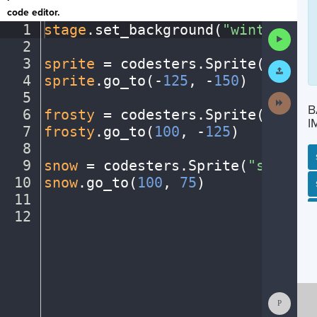
code editor.
1
stage
.
set_background(
"winter"
)
¬
Run
2
¬
Code
3
sprite
·
=
·
codesters
.
Sprite(
"perso
Submit
Work
4
sprite
.
go_to(
-
125
,
·
-
150
)
¬
5
¬
Next
B
Activit
6
frosty
·
=
·
codesters
.
Sprite(
"snowm
I
7
frosty
.
go_to(
100
,
·
-
125
)
¬
8
¬
9
snow
·
=
·
codesters
.
Sprite(
"snowfla
10
snow
.
go_to(
100
,
·
75
)
¬
SP
SH
AC
PH
EV
11
¬
12
¶
Show
Consol