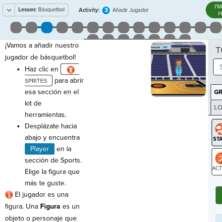
I'
Lesson:
Básquetbol
3
Activity:
Añadir Jugador
H
¡Vamos a añadir nuestro
T
jugador de básquetbol!
Haz clic en
para abrir
esa sección en el
G
kit de
LO
herramientas.
GR
Desplázate hacia
abajo y encuentra
Player
en la
sección de Sports.
Elige la figura que
ST
más te guste.
El jugador es una
figura. Una
Figura
es un
objeto o personaje que