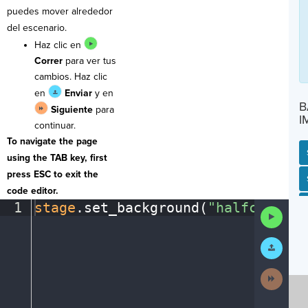
puedes mover alrededor
del escenario.
Haz clic en
Correr
para ver tus
cambios. Haz clic
en
Enviar
y en
B
Siguiente
para
I
continuar.
To navigate the page
using the TAB key, first
press ESC to exit the
SP
SH
AC
PH
EV
code editor.
1
stage
.
set_background(
"halfcourt"
)
Run
Code
Submit
Work
Next
Activit