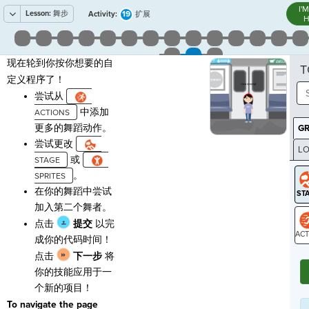
I'
Lesson:
舞步
19
Activity:
扩展
H
现在轮到你按你想要的自
T
定义程序了！
尝试从
中添加
更多的舞蹈动作。
G
尝试更改
LO
或
GR
。
在你的舞蹈中尝试
加入第二个舞者。
点击
提交
以完
成你的代码时间！
ST
点击
下一步
将
你的技能应用于一
个新的项目！
To navigate the page