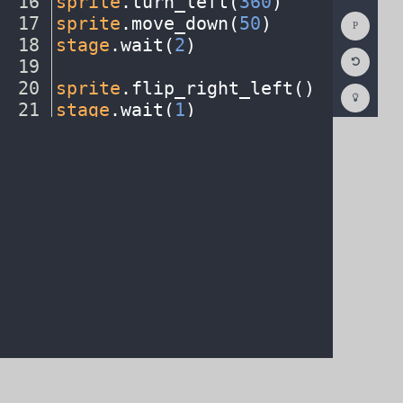
16
sprite
.
turn_left(
360
)
¬
Show
17
sprite
.
move_down(
50
)
¬
Consol
18
stage
.
wait(
2
)
¬
Reset
19
¬
Code
Editor
20
sprite
.
flip_right_left()
¬
Codest
How
21
stage
.
wait(
1
)
¬
To
22
sprite
.
flip_right_left()
¬
(opens
in
a
new
tab)