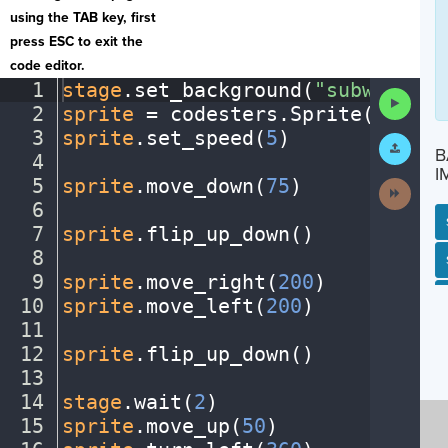
using the TAB key, first
press ESC to exit the
code editor.
1
stage
.
set_background(
"subway"
)
¬
Run
2
sprite
·
=
·
codesters
.
Sprite(
"perso
Code
3
sprite
.
set_speed(
5
)
¬
Submit
B
Work
4
¬
I
5
sprite
.
move_down(
75
)
¬
Next
Activit
6
¬
7
sprite
.
flip_up_down()
¬
8
¬
SP
SH
AC
PH
EV
9
sprite
.
move_right(
200
)
¬
10
sprite
.
move_left(
200
)
¬
11
¬
12
sprite
.
flip_up_down()
¬
13
¬
14
stage
.
wait(
2
)
¬
15
sprite
.
move_up(
50
)
¬