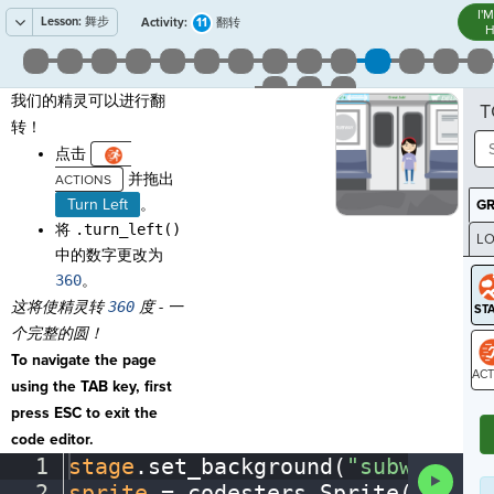
I'
Lesson:
舞步
11
Activity:
翻转
H
我们的精灵可以进行翻
T
转！
点击
并拖出
Turn Left
。
G
将
.turn_left()
LO
中的数字更改为
GR
360
。
这将使精灵转
360
度 - 一
个完整的圆！
To navigate the page
using the TAB key, first
ST
press ESC to exit the
code editor.
1
stage
.
set_background(
"subway"
)
¬
Run
2
sprite
·
=
·
codesters
.
Sprite(
"perso
Code