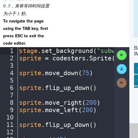
0.5
，来将等待时间设置
为小于
1
秒。
To navigate the page
using the TAB key, first
press ESC to exit the
code editor.
B
1
stage
.
set_background(
"subway"
)
¬
Run
I
2
sprite
·
=
·
codesters
.
Sprite(
"perso
Code
3
¬
Submit
Work
4
sprite
.
move_down(
75
)
¬
5
¬
SP
SH
AC
PH
EV
Next
Activit
6
sprite
.
flip_up_down()
¬
7
¬
8
sprite
.
move_right(
200
)
¬
9
sprite
.
move_left(
200
)
¬
10
¬
11
sprite
.
flip_up_down()
¬
12
¬