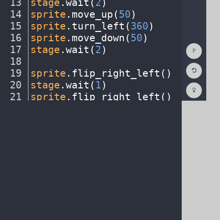
13
stage
.
wait(
2
)
¬
14
sprite
.
move_up(
50
)
¬
15
sprite
.
turn_left(
360
)
¬
16
sprite
.
move_down(
50
)
¬
Show
17
stage
.
wait(
2
)
¬
Consol
18
¬
Reset
19
sprite
.
flip_right_left()
¬
Code
Editor
20
stage
.
wait(
1
)
¬
Codest
How
21
sprite
.
flip_right_left()
¬
To
22
stage
.
wait(
1
)
¬
(opens
in
a
new
tab)