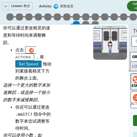
I'
Lesson:
舞步
18
Activity:
调整速度
H
你可以通过更改精灵的速
T
度和等待时间来调整舞
蹈。
点击
，将
G
Set Speed
拖动
LO
到紧接着精灵下方
GR
的舞步上面。
选择一个更大的数字来加
速舞蹈，
或
选择
一个
较
小
的数字来减慢舞蹈。
你还可以通过更改
ST
.wait()
指令中的
数字来尝试调整等
待时间。
你可以使用小数，如