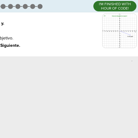
I'M FINISHED WITH
HOUR OF CODE!
 y.
bjetivo.
Siguiente.
,