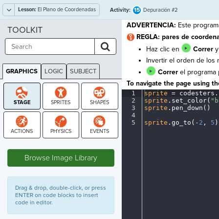
Lesson:
El Plano de Coordenadas
15
Activity:
Depuración #2
ADVERTENCIA:
Este programa
TOOLKIT
REGLA: pares de coordenad
Haz clic en
Correr
y 
Invertir el orden de lo
GRAPHICS
LOGIC
SUBJECT
Correr
el programa p
GRAPHICS
To navigate the page using the
1
sprite
·
=
·
codesters
.
2
sprite
.
set_color(
"b
3
sprite
.
pen_down()
¬
4
¬
5
sprite
.
go_to(
-
2
,
·
5
)
STAGE
Browse Image Library
Drag & drop, double-click, or press
ENTER on code blocks to insert
code in editor.