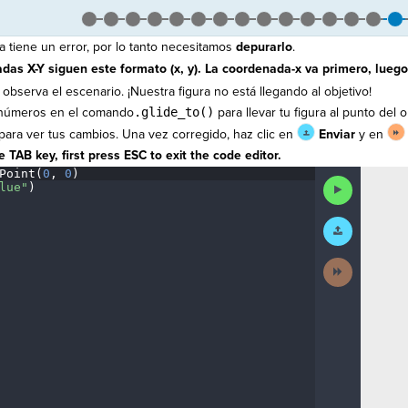
 tiene un error, por lo tanto necesitamos
depurarlo
.
as X-Y siguen este formato (x, y). La coordenada-x va primero, luego
observa el escenario. ¡Nuestra figura no está llegando al objetivo!
s números en el comando
.glide_to()
para llevar tu figura al punto del o
ara ver tus cambios. Una vez corregido, haz clic en
Enviar
y en
 TAB key, first press ESC to exit the code editor.
Point(
0
,
·
0
)
¬
Run
lue"
)
¬
Code
Submit
¶
Work
Next
Activity