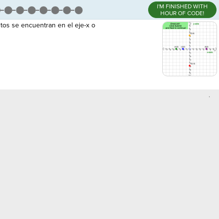
I'M FINISHED WITH
HOUR OF CODE!
tos se encuentran en el eje-x o
,