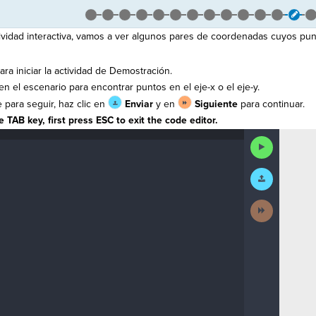
ividad interactiva, vamos a ver algunos pares de coordenadas cuyos pun
ra iniciar la actividad de Demostración.
en el escenario para encontrar puntos en el eje-x o el eje-y.
para seguir, haz clic en
Enviar
y en
Siguiente
para continuar.
 TAB key, first press ESC to exit the code editor.
Run
Code
Submit
Work
Next
Activity