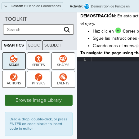
Lesson:
El Plano de Coordenadas
13
Activity:
Demostrción de Puntos en
los Ejes
DEMOSTRACIÓN:
En esta act
TOOLKIT
el eje-y.
Haz clic en
Correr
pa
Sigue las instrucciones 
GRAPHICS
LOGIC
SUBJECT
Cuando veas el mensaje 
GRAPHICS
To navigate the page using the
1
¶
STAGE
Browse Image Library
Drag & drop, double-click, or press
ENTER on code blocks to insert
code in editor.