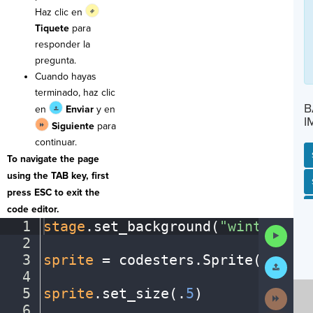
Haz clic en
Tiquete
para
responder la
pregunta.
Cuando hayas
terminado, haz clic
B
en
Enviar
y en
I
Siguiente
para
continuar.
To navigate the page
using the TAB key, first
SP
SH
AC
PH
EV
press ESC to exit the
code editor.
1
stage
.
set_background(
"winter"
)
¬
Run
2
¬
Code
3
sprite
·
=
·
codesters
.
Sprite(
"snowm
Submit
Work
4
¬
5
sprite
.
set_size(
.
5
)
¬
Next
Activit
6
¬