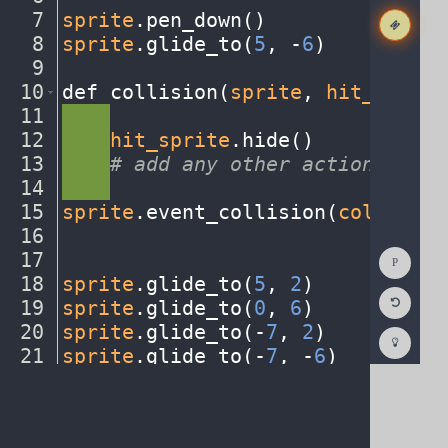
7
sprite
.
pen_down()
¬
8
sprite
.
glide_to(
5
,
·
-
6
)
¬
9
¬
10
def
·
collision(
sprite
,
·
hit_sprite
11
····
¬
12
····
hit_sprite
.
hide()
¬
13
····
#
·
add
·
any
·
other
·
actions...
¬
14
····
¬
15
sprite
.
event_collision(
collision
16
¬
Show
17
¬
Consol
18
sprite
.
glide_to(
5
,
·
2
)
¬
Reset
19
sprite
.
glide_to(
0
,
·
6
)
¬
Code
Editor
20
sprite
.
glide_to(
-
7
,
·
2
)
¬
Codest
How
21
sprite
.
glide_to(
-
7
,
·
-
6
)
¬
To
22
¬
(opens
in
a
new
tab)