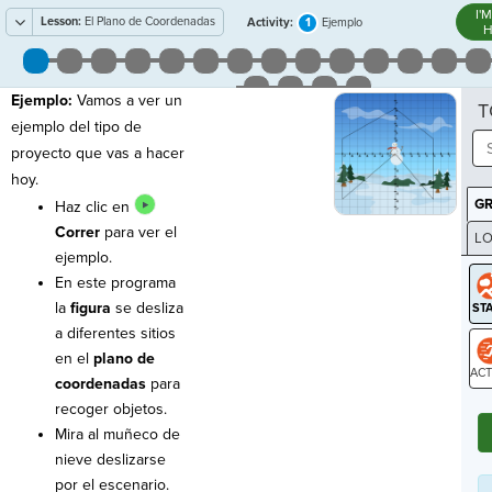
I'
Lesson:
El Plano de Coordenadas
1
Activity:
Ejemplo
H
Ejemplo:
Vamos a ver un
T
ejemplo del tipo de
proyecto que vas a hacer
hoy.
G
Haz clic en
Correr
para ver el
LO
ejemplo.
GR
En este programa
la
figura
se desliza
a diferentes sitios
en el
plano de
coordenadas
para
ST
recoger objetos.
Mira al muñeco de
nieve deslizarse
por el escenario.