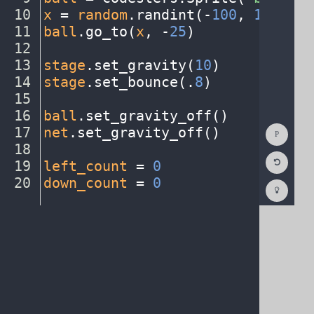
10
x
·
=
·
random
.
randint(
-
100
,
·
150
)
¬
11
ball
.
go_to(
x
,
·
-
25
)
¬
12
¬
13
stage
.
set_gravity(
10
)
¬
14
stage
.
set_bounce(
.
8
)
¬
15
¬
16
ball
.
set_gravity_off()
¬
Show
17
net
.
set_gravity_off()
¬
Consol
18
¬
Reset
19
left_count
·
=
·
0
¬
Code
Editor
20
down_count
·
=
·
0
¶
Codest
How
To
(opens
in
a
new
tab)