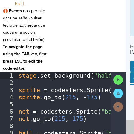
ball
.
Events
nos permite
dar una señal (pulsar
tecla de izquierda) que
causa una acción
(movimiento del balón).
B
To navigate the page
I
using the TAB key, first
press ESC to exit the
code editor.
1
stage
.
set_background(
"halfcourt"
Run
SP
SH
AC
PH
EV
2
¬
Code
3
sprite
·
=
·
codesters
.
Sprite(
"playe
Submit
Work
4
sprite
.
go_to(
215
,
·
-
175
)
¬
5
¬
Next
Activit
6
net
·
=
·
codesters
.
Sprite(
"basketba
7
net
.
go_to(
215
,
·
175
)
¬
8
¬
9
ball
·
=
·
codesters
.
Sprite(
"basketb