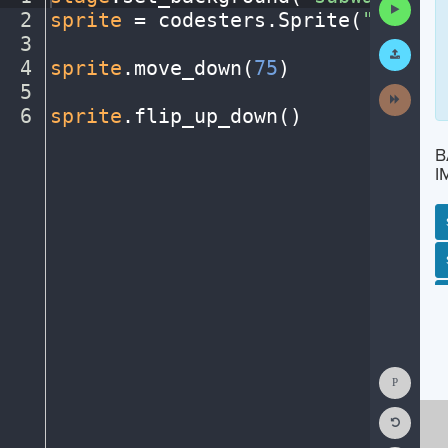
Run
2
sprite
·
=
·
codesters
.
Sprite(
"person
Code
3
¬
Submit
Work
4
sprite
.
move_down(
75
)
¬
5
¬
Next
Activit
6
sprite
.
flip_up_down()
¶
B
I
SP
SH
AC
PH
EV
Show
Consol
Reset
Code
Editor