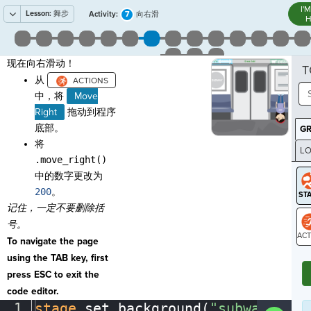
I'
Lesson:
舞步
7
Activity:
向右滑
H
现在向右滑动！
T
从
中，将
Move
Right
拖动到程序
底部。
G
将
LO
.move_right()
GR
中的数字更改为
200
。
记住，
一定不要
删
除括
号。
To navigate the page
ST
using the TAB key, first
press ESC to exit the
code editor.
1
stage
.
set_background(
"subway"
)
¬