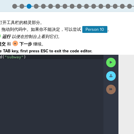
。
打开工具栏的精灵部分。
，拖动到代码中。如果你不能决定，可以尝试
Person 10
。
运行
以便在控制台上看到它们。
提交
和
下一步
继续。
 TAB key, first press ESC to exit the code editor.
d(
"subway"
)
¬
Run
Code
Submit
Work
Next
Activity