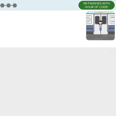
I'M FINISHED WITH
HOUR OF CODE!
,