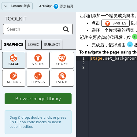
Lesson:
舞步
3
Activity:
添加精灵
让我们添加一个精灵成为舞者
TOOLKIT
点击
以
选择一个你想要的精灵
记住在更改你的代码后，按
GRAPHICS
LOGIC
SUBJECT
完成后，记得点击
GRAPHICS
To navigate the page using the
1
stage
.
set_backgroun
2
¬
3
¶
STAGE
Browse Image Library
Drag & drop, double-click, or press
ENTER on code blocks to insert
code in editor.