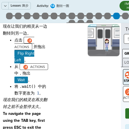
I'
Lesson:
舞步
13
Activity:
翻转一圈
H
现在让我们的精灵从一边
T
翻转到另一边。
点击
并拖出
Flip Right
G
Left
。
LO
从
GR
中，拖出
Wait
。
将
.wait() 中的
数字更改为
1
。
现在我们的精灵在
再次翻
ST
转之前
不会暂停太久。
To navigate the page
using the TAB key, first
press ESC to exit the