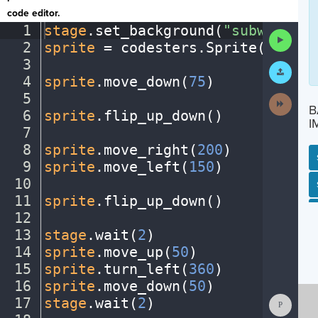
code editor.
1
stage
.
set_background(
"subway"
)
¬
Run
2
sprite
·
=
·
codesters
.
Sprite(
"perso
Code
3
¬
Submit
Work
4
sprite
.
move_down(
75
)
¬
5
¬
Next
B
Activit
6
sprite
.
flip_up_down()
¬
I
7
¬
8
sprite
.
move_right(
200
)
¬
9
sprite
.
move_left(
150
)
¬
10
¬
SP
SH
AC
PH
EV
11
sprite
.
flip_up_down()
¬
12
¬
13
stage
.
wait(
2
)
¬
14
sprite
.
move_up(
50
)
¬
15
sprite
.
turn_left(
360
)
¬
16
sprite
.
move_down(
50
)
¬
Show
17
stage
.
wait(
2
)
¬
Consol