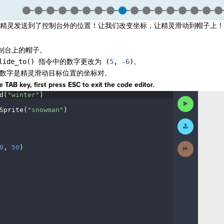
 指令将精灵发送到了控制台外的位置！让我们改变坐标，让精灵滑动到帽子上
制台上的帽子。
glide_to() 指令中的数字更改为 (
5
,
-6
)。
数字是精灵滑动目标位置的坐标对。
 TAB key, first press ESC to exit the code editor.
d(
"winter"
)
¬
Run
Code
Sprite(
"snowman"
)
¬
Submit
¬
Work
Next
0
,
·
50
)
¶
Activity