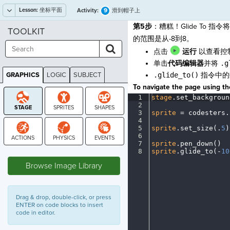
Lesson:
坐标平面
9
Activity:
滑到帽子上
第5步
：糟糕！Glide To
TOOLKIT
的范围是从-8到8。
点击
运行
以查看控
单击
代码编辑器
并将
.
GRAPHICS
LOGIC
SUBJECT
.glide_to()
指令中的
GRAPHICS
To navigate the page using the
1
stage
.
set_backgroun
2
¬
3
sprite
·
=
·
codesters
.
4
¬
5
sprite
.
set_size(
.
5
)
6
¬
7
sprite
.
pen_down()
¬
STAGE
8
sprite
.
glide_to(
-
10
Browse Image Library
Drag & drop, double-click, or press
ENTER on code blocks to insert
code in editor.