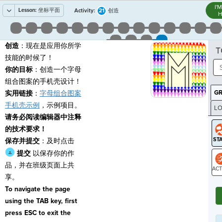
I'
Lesson:
坐标平面
21
Activity:
创造
H
创造
：现在是应用你所学
T
技能的时候了！
你的目标
：创造一个字母
组合图案的手机壳设计！
G
实用链接
：
字母组合图案
手机壳示例
，示例项目。
LO
请务必阅读编辑器中注释
GR
的技术要求！
保存并提交
：及时点击
提交
以保存你的作
品，并在班级页面上共
享。
ST
To navigate the page
using the TAB key, first
press ESC to exit the