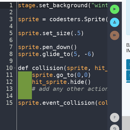
1
stage
.
set_background(
"winter"
)
¬
Run
2
¬
Code
3
sprite
·
=
·
codesters
.
Sprite(
"snowm
Submit
Work
4
¬
5
sprite
.
set_size(
.
5
)
¬
Next
Activit
6
¬
B
7
sprite
.
pen_down()
¬
I
8
sprite
.
glide_to(
5
,
·
-
6
)
¬
9
¬
10
def
·
collision(
sprite
,
·
hit_sprite
11
····
sprite
.
go_to(
0
,
0
)
¬
SP
SH
AC
PH
EV
12
····
hit_sprite
.
hide()
¬
13
····
#
·
add
·
any
·
other
·
actions...
¬
14
····
¬
15
sprite
.
event_collision(
collision
Show
Consol
Reset