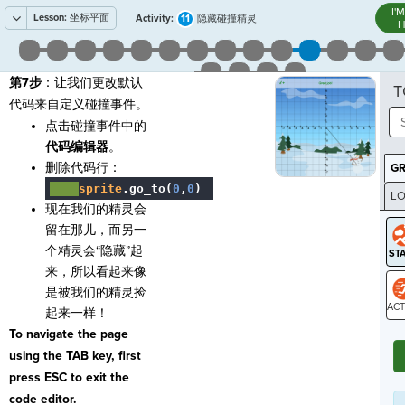
I'
Lesson:
坐标平面
11
Activity:
隐藏碰撞精灵
H
第7步
：让我们更改默认
T
代码来自定义碰撞事件。
点击碰撞事件中的
代码编辑器
。
删除代码行：
G
····
sprite
.
go_to(
0
,
0
)
¬
LO
现在我们的精灵会
GR
留在那儿，而另一
个精灵会“隐藏”起
来，所以看起来像
是被我们的精灵捡
起来一样！
ST
To navigate the page
using the TAB key, first
press ESC to exit the
code editor.