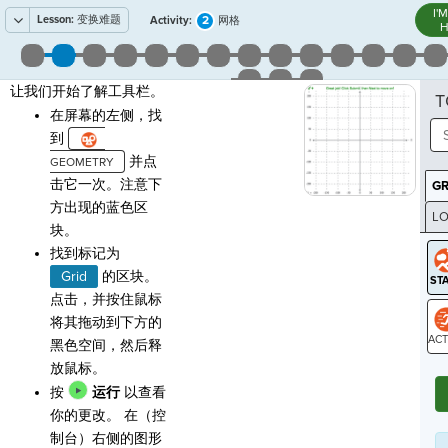
I'
Lesson:
变换难题
2
Activity:
网格
H
让我们开始了解工具栏。
T
在屏幕的左侧，找
到
并点
击它一次。注意下
G
方出现的蓝色区
LO
块。
GR
找到标记为
Grid
的区块。
点击，并按住鼠标
将其拖动到下方的
黑色空间，然后释
ST
放鼠标。
按
运行
以查看
你的更改。 在（控
制台）右侧的图形