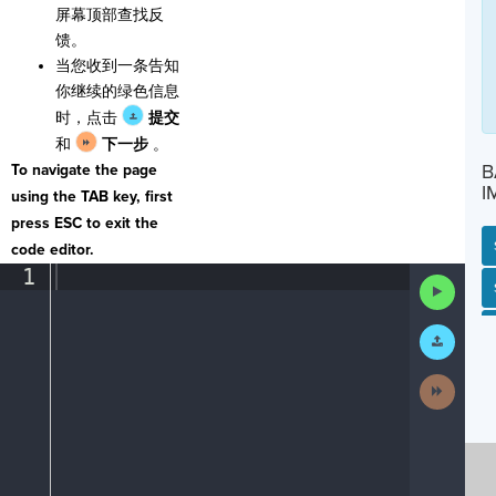
屏幕顶部查找反
馈。
当您收到一条告知
你继续的绿色信息
时，点击
提交
和
下一步
。
B
To navigate the page
I
using the TAB key, first
press ESC to exit the
code editor.
1
¶
Run
SP
SH
AC
PH
EV
Code
Submit
Work
Next
Activit