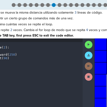
se mueva la misma distancia utilizando solamente
3
lineas de código.
tir un cierto grupo de comandos más de una vez.
na cuántas veces se repite el loop.
 repite
2
veces. Cambia el for loop de modo que se repita
4
veces y comp
 TAB key, first press ESC to exit the code editor.
The
Run
code
Code
e(
2
)
:
¬
has
¬
been
Submit
ward(
250
)
¬
executed,
Work
t(
90
)
¶
and
interactive
Next
animated
Activity
output
is
Stop
generated
Running
based
Code
on
the
selected
code
in
the
editor.