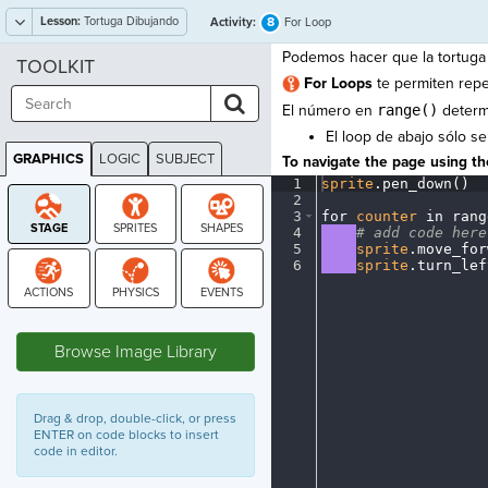
Lesson:
Tortuga Dibujando
8
Activity:
For Loop
Podemos hacer que la tortuga 
TOOLKIT
For Loops
te permiten repe
El número en
range()
determi
El loop de abajo sólo se
GRAPHICS
LOGIC
SUBJECT
To navigate the page using the
GRAPHICS
1
sprite
.
pen_down()
¬
2
¬
3
for
·
counter
·
in
·
rang
4
····
#
·
add
·
code
·
here
5
····
sprite
.
move_for
6
····
sprite
.
turn_lef
STAGE
Browse Image Library
Drag & drop, double-click, or press
ENTER on code blocks to insert
code in editor.