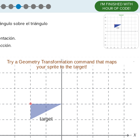
I'M FINISHED WITH
HOUR OF CODE!
ángulo sobre el triángulo
entación.
cción.
,