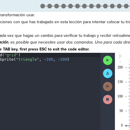
 transformación usar.
aciones con que has trabajado en esta lección para intentar colocar tu tri
ada vez que hagas un cambio para verificar tu trabajo y recibir retroalim
ación
, es posible que necesites usar dos comandos. Uno para cada dire
 TAB key, first press ESC to exit the code editor.
d(
"grid"
)
¬
The
Run
Sprite(
"triangle"
,
·
-
100
,
·
-
100
)
¬
code
Code
has
been
Submit
executed,
Work
and
interactive
Next
animated
Activity
output
is
Stop
generated
Running
based
Code
on
the
selected
code
in
the