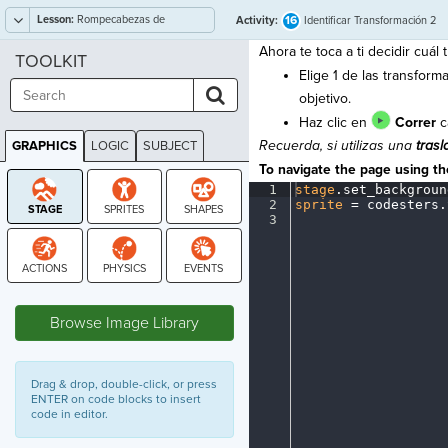
Lesson:
Rompecabezas de
16
Activity:
Identificar Transformación 2
Transformación
Ahora te toca a ti decidir cuál
TOOLKIT
Elige 1 de las transform
objetivo.
Haz clic en
Correr
c
Recuerda, si utilizas una
trasl
GRAPHICS
LOGIC
SUBJECT
GRAPHICS
To navigate the page using the
1
stage
.
set_backgroun
2
sprite
·
=
·
codesters
.
3
¶
STAGE
Browse Image Library
Drag & drop, double-click, or press
ENTER on code blocks to insert
code in editor.