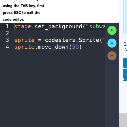
using the TAB key, first
press ESC to exit the
code editor.
1
stage
.
set_background(
"subway"
)
¬
Run
2
¬
Code
3
sprite
·
=
·
codesters
.
Sprite(
"person
Submit
B
Work
4
sprite
.
move_down(
50
)
¶
I
Next
Activit
SP
SH
AC
PH
EV