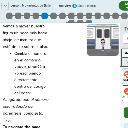
I'
Lesson:
Movimientos de Baile
5
Activity:
Sobre el piso
H
Vamos a mover nuestra
T
figura un poco más hacía
abajo, de manera que
esté de pie sobre el piso.
G
Cambia el número
en el comando
LO
.move_down()
a
GR
75
escribiendo
directamente
dentro del código
del editor.
Asegúrate que el número
ST
esta rodeado por
paréntesis, como esto:
(
75
)
To navigate the page