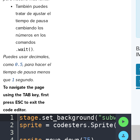
También puedes
tratar de ajustar el
tiempo de pausa
cambiando los
números en los
comandos
B
.wait()
.
I
Puedes usar decimales,
como
0.5
, para hacer el
tiempo de pausa menos
que
1
segundo.
SP
SH
AC
PH
EV
To navigate the page
using the TAB key, first
press ESC to exit the
code editor.
1
stage
.
set_background(
"subway"
)
¬
Run
2
sprite
·
=
·
codesters
.
Sprite(
"perso
Code
3
¬
Submit
Work