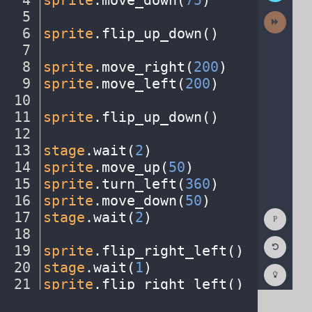
4
sprite
.
move_down(
75
)
¬
5
¬
Next
Activit
6
sprite
.
flip_up_down()
¬
7
¬
8
sprite
.
move_right(
200
)
¬
9
sprite
.
move_left(
200
)
¬
10
¬
11
sprite
.
flip_up_down()
¬
12
¬
13
stage
.
wait(
2
)
¬
14
sprite
.
move_up(
50
)
¬
15
sprite
.
turn_left(
360
)
¬
16
sprite
.
move_down(
50
)
¬
Show
17
stage
.
wait(
2
)
¬
Consol
18
¬
Reset
19
sprite
.
flip_right_left()
¬
Code
Editor
20
stage
.
wait(
1
)
¬
Codest
How
21
sprite
.
flip_right_left()
¬
To
22
stage
.
wait(
1
)
¬
(opens
in