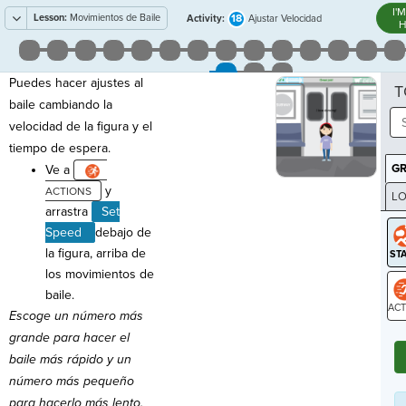
I'
Lesson:
Movimientos de Baile
18
Activity:
Ajustar Velocidad
H
Puedes hacer ajustes al
T
baile cambiando la
velocidad de la figura y el
tiempo de espera.
G
Ve a
y
LO
arrastra
Set
GR
Speed
debajo de
la figura, arriba de
los movimientos de
baile.
Escoge un número más
ST
grande para hacer el
baile más rápido y un
número más pequeño
para hacerlo más lento.