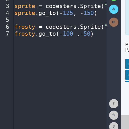
3
sprite
·
=
·
codesters
.
Sprite(
"person
Submit
Work
4
sprite
.
go_to(
-
125
,
·
-
150
)
¬
5
¬
Next
Activit
6
frosty
·
=
·
codesters
.
Sprite(
"snowma
7
frosty
.
go_to(
-
100
·
,-
50
)
¶
B
I
SP
SH
AC
PH
EV
Show
Consol
Reset
Code
Editor
Codest
How