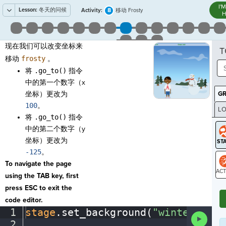
I'
Lesson:
冬天的问候
8
Activity:
移动 Frosty
H
现在我们可以改变坐标来
T
移动
frosty
。
将
.go_to()
指令
中的第一个数字（x
坐标）更改为
G
100
。
LO
将
.go_to()
指令
GR
中的第二个数字（y
坐标）更改为
-125
。
To navigate the page
using the TAB key, first
ST
press ESC to exit the
code editor.
1
stage
.
set_background(
"winter"
)
¬
Run
2
¬
Code