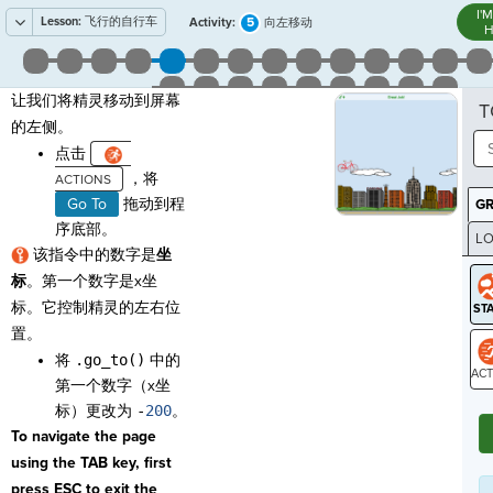
I'
Lesson:
飞行的自行车
5
Activity:
向左移动
H
让我们将精灵移动到屏幕
T
的左侧。
点击
，将
Go To
拖动到程
G
序底部。
LO
该指令中的数字是
坐
GR
标
。第一个数字是x坐
标。它控制精灵的左右位
置。
将
.go_to()
中的
第一个数字（x坐
ST
标）更改为
-
200
。
To navigate the page
using the TAB key, first
press ESC to exit the