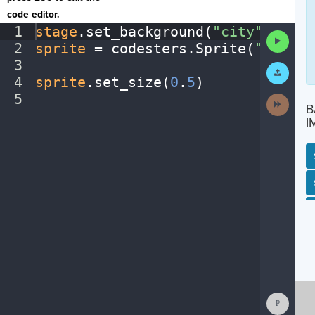
code editor.
1
stage
.
set_background(
"city"
)
¬
Run
2
sprite
·
=
·
codesters
.
Sprite(
"bike"
)
Code
3
¬
Submit
Work
4
sprite
.
set_size(
0
.
5
)
¬
5
¶
Next
B
Activit
I
SP
SH
AC
PH
EV
Show
Consol